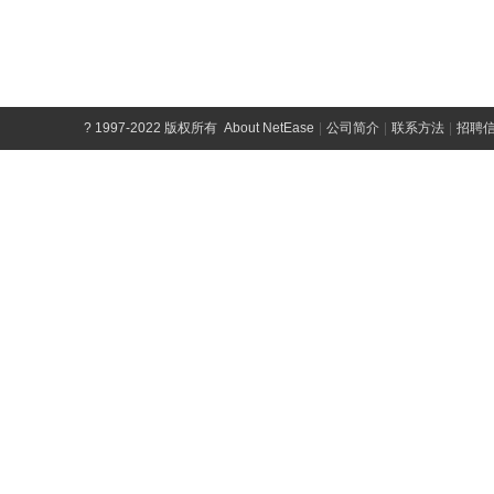
?
1997-2022 版权所有
About NetEase
|
公司简介
|
联系方法
|
招聘