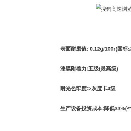
表面耐磨值: 0.12g/100r(国标≤0.
漆膜附着力:五级(最高级)
耐光色牢度:>灰度卡4级
生产设备投资成本:降低33%(≤1