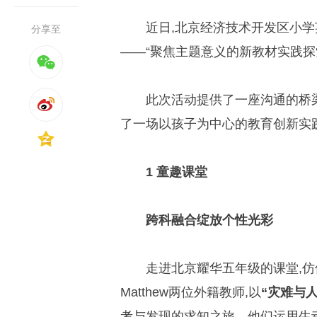
近日,北京经济技术开发区小
分享至
——“聚焦主题意义的新教材实践探
此次活动提供了一座沟通的桥
了一场以孩子为中心的教育创新实
1
童趣课堂
跨科融合绽放个性光彩
走进北京耀华五年级的课堂,仿
Matthew两位外籍教师,以
“灾难与
考与发现的求知之旅。他们运用生