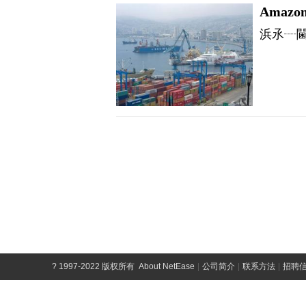
?
1997-2022 版权所有
About NetEase
|
公司简介
|
联系方法
|
招聘