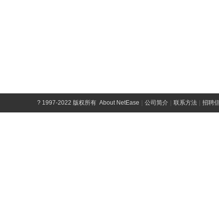
?
1997-2022 版权所有
About NetEase
|
公司简介
|
联系方法
|
招聘