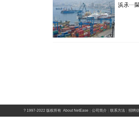
?
1997-2022 版权所有
About NetEase
|
公司简介
|
联系方法
|
招聘