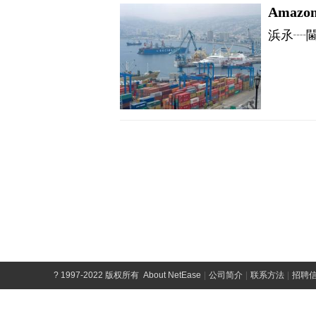
?
1997-2022 版权所有
About NetEase
|
公司简介
|
联系方法
|
招聘