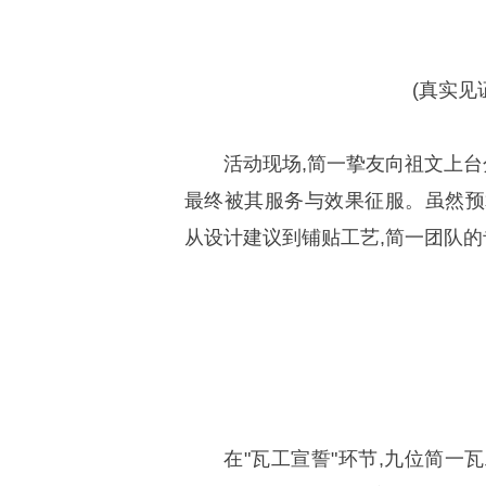
(真实见
活动现场,简一挚友向祖文上台
最终被其服务与效果征服。虽然预
从设计建议到铺贴工艺,简一团队的专
在"瓦工宣誓"环节,九位简一