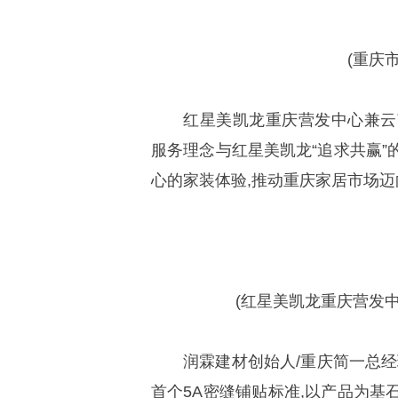
(重庆
红星美凯龙重庆营发中心兼云
服务理念与红星美凯龙“追求共赢”
心的家装体验,推动重庆家居市场
(红星美凯龙重庆营发
润霖建材创始人/重庆简一总经
首个5A密缝铺贴标准,以产品为基