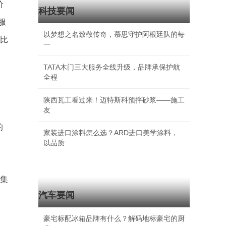
价
科技要闻
服
以梦想之名致敬传奇，慕思守护阿根廷队的每
，比
一
TATA木门三大服务全线升级，品牌承保护航
全程
陕西瓦工看过来！迈特斯科预拌砂浆——施工
友
的
家装进口涂料怎么选？ARD进口美学涂料，
以品质
密集
汽车要闻
，
豪宅标配冰箱品牌有什么？解码地标豪宅的厨