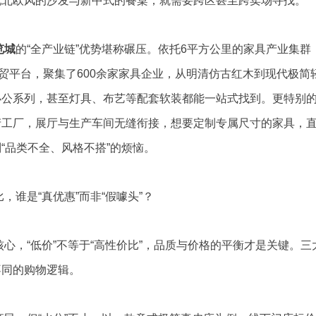
配北欧风的沙发与新中式的餐桌，就需要跨区甚至跨卖场寻找。
览城
的“全产业链”优势堪称碾压。依托6平方公里的家具产业集群
展贸平台，聚集了600余家家具企业，从明清仿古红木到现代极简
办公系列，甚至灯具、布艺等配套软装都能一站式找到。更特别
产工厂，展厅与生产车间无缝衔接，想要定制专属尺寸的家具，
“品类不全、风格不搭”的烦恼。
，谁是“真优惠”而非“假噱头”？
心，“低价”不等于“高性价比”，品质与价格的平衡才是关键。三
不同的购物逻辑。