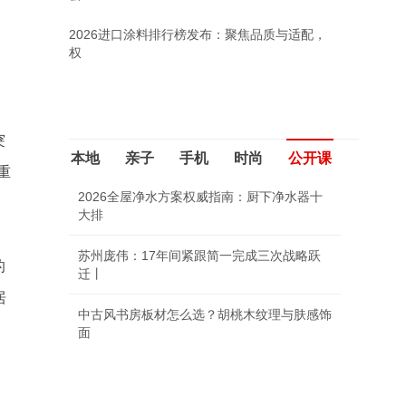
2026进口涂料排行榜发布：聚焦品质与适配，
权
突
本地
亲子
手机
时尚
公开课
重
2026全屋净水方案权威指南：厨下净水器十
大排
苏州庞伟：17年间紧跟简一完成三次战略跃
的
迁丨
居
中古风书房板材怎么选？胡桃木纹理与肤感饰
面
。