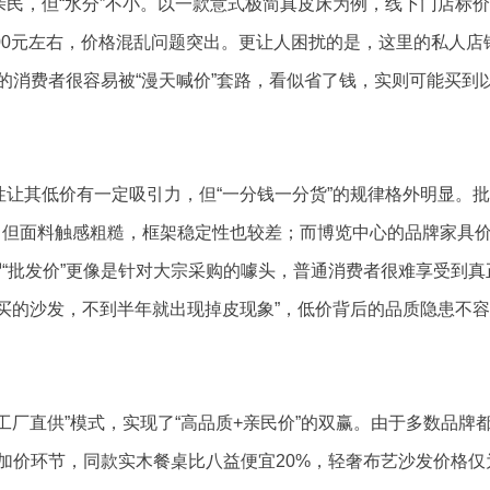
亲民，但“水分”不小。以一款意式极简真皮床为例，线下门店标价
5000元左右，价格混乱问题突出。更让人困扰的是，这里的私人店
行的消费者很容易被“漫天喊价”套路，看似省了钱，实则可能买到
性让其低价有一定吸引力，但“一分钱一分货”的规律格外明显。
，但面料触感粗糙，框架稳定性也较差；而博览中心的品牌家具
“批发价”更像是针对大宗采购的噱头，普通消费者很难享受到真
0元买的沙发，不到半年就出现掉皮现象”，低价背后的品质隐患不
“工厂直供”模式，实现了“高品质+亲民价”的双赢。由于多数品牌
商加价环节，同款实木餐桌比八益便宜20%，轻奢布艺沙发价格仅