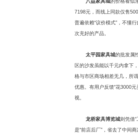
八益家具城
的价格看似
7198元，而线上同款仅售
普遍依赖“议价模式”，不懂
次充好的产品。
太平园家具城
的批发属
区的沙发虽能以千元内拿下
格与市区商场相差无几，所谓
优惠。有用户反馈“花300
视。
龙桥家具博览城
则凭借
是“前店后厂”，省去了中间