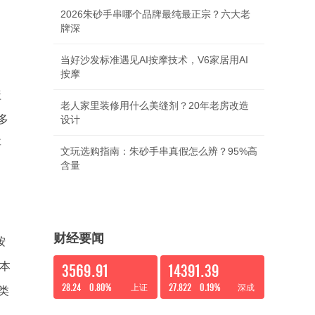
2026朱砂手串哪个品牌最纯最正宗？六大老
牌深
当好沙发标准遇见AI按摩技术，V6家居用AI
按摩
盖
老人家里装修用什么美缝剂？20年老房改造
多
设计
要
文玩选购指南：朱砂手串真假怎么辨？95%高
含量
财经要闻
按
本
3569.91
14391.39
28.24
0.80%
27.822
0.19%
上证
深成
类