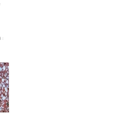
店
！
辑：