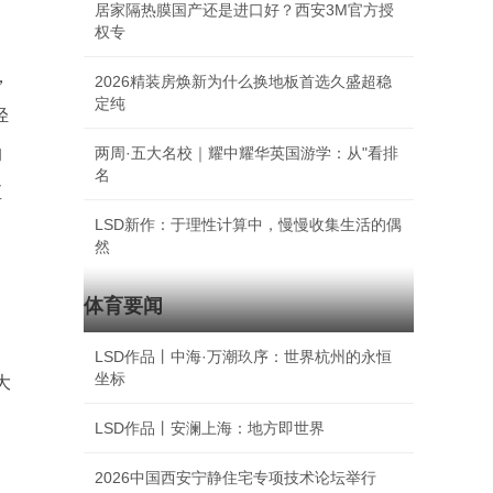
居家隔热膜国产还是进口好？西安3M官方授
权专
，
2026精装房焕新为什么换地板首选久盛超稳
定纯
轻
的
两周·五大名校｜耀中耀华英国游学：从"看排
名
直
LSD新作：于理性计算中，慢慢收集生活的偶
然
体育要闻
LSD作品丨中海·万潮玖序：世界杭州的永恒
坐标
大
LSD作品丨安澜上海：地方即世界
2026中国西安宁静住宅专项技术论坛举行