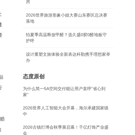
房
让
2026世界旅游形象小姐大赛山东赛区总决赛
落地
缝
怕夏季高温释放甲醛？选久盛0胶0醛地板守
要
护呼
设计重塑文旅体验全新表达科勒携手理想家举
办
，
态度原创
贴
行
为什么简一5A空间交付能让用户直呼"省心到
家”
2026世界人工智能大会开幕，海尔承建国家级
中
行赔
2026古镇灯博会秋季展启幕！千亿灯饰产业盛
的
会