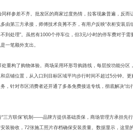
验同样参差不齐。批发区的商家过度热情，拉客现象普遍，反而
多由第三方承接，师傅技术良莠不齐，有用户反映“衣柜安装后
到处理”。虽然有1000个停车位，但3元/小时的停车费对于需
也是一笔额外支出。
节处重构了购物体验。商场采用环形导购路线，每层按功能分区
和店铺位置，从入口到目标区域平均步行时间不超过5分钟。更
务，针对市区消费者还开通了多条免费接送专线，彻底解决“出
行“三方联保”机制——品牌方提供基础质保，商场管理方承担先
安装验收，72张施工照片存档确保安装质量。数据显示，这里