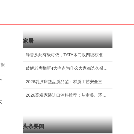
家居
静音从此有级可依，TATA木门以四级标准重构人
举报
破解老房翻新4大痛点为什么大家都选久盛超稳定
许
2026乳胶床垫品质品鉴：材质工艺安全三位一体
家
2026高端家装进口涂料推荐：从审美、环保、耐
大
。
头条要闻