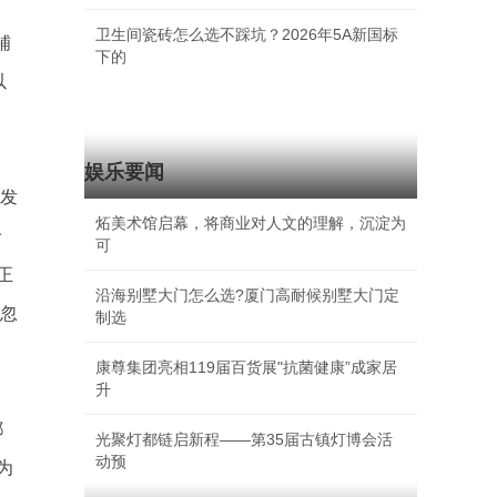
卫生间瓷砖怎么选不踩坑？2026年5A新国标
铺
下的
以
娱乐要闻
批发
炻美术馆启幕，将商业对人文的理解，沉淀为
价
可
正
沿海别墅大门怎么选?厦门高耐候别墅大门定
容忽
制选
康尊集团亮相119届百货展"抗菌健康”成家居
升
都
光聚灯都链启新程——第35届古镇灯博会活
动预
为