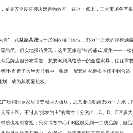
”，品类齐全度直接决定购物效率。在这一点上，三大市场各有根
大哥”，
八益家具城
位于武侯区核心区位，33万平方米的规模涵
流品类。但实地探访发现，这里更像是“杂货铺式”聚集——一楼
虽有品牌店但分布零散，想要淘到风格统一的全屋家具，往往需
者吐槽“逛了大半天只看中一张床，配套的衣柜根本找不到合适
规划，成为其明显短板。
私广场和国际家居博览城两大板块，总营业面积超35万平方米，
具等专区。不过其“批发为主”的属性十分突出，C、D、E区多为
，材质也相对常规；只有博览中心和B区能见到一二线品牌，但品