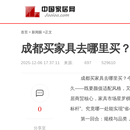
首页
>
新闻眼
>正文
成都买家具去哪里买
2025-12-06 17:37:11 来源:
697
529610
成都买家具去哪里买？
久——既要颜值适配风格，
居商贸核心，家具市场星罗棋
0
标杆”。究竟哪一处能实现“
第一回合：规模与品类，
分享至