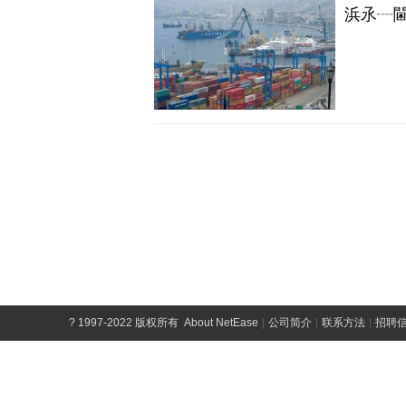
?
1997-2022 版权所有
About NetEase
|
公司简介
|
联系方法
|
招聘