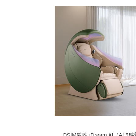
OSIM傲胜uDream AI（