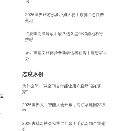
房
2026世界旅游形象小姐大赛山东赛区总决赛
落地
怕夏季高温释放甲醛？选久盛0胶0醛地板守
护呼
设计重塑文旅体验全新表达科勒携手理想家举
办
态度原创
，
为什么简一5A空间交付能让用户直呼"省心到
家”
适
2026世界人工智能大会开幕，海尔承建国家级
中
前
2026古镇灯博会秋季展启幕！千亿灯饰产业盛
会