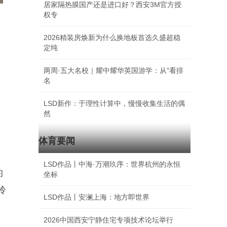
居家隔热膜国产还是进口好？西安3M官方授
权专
2026精装房焕新为什么换地板首选久盛超稳
定纯
两周·五大名校｜耀中耀华英国游学：从"看排
名
LSD新作：于理性计算中，慢慢收集生活的偶
然
体育要闻
LSD作品丨中海·万潮玖序：世界杭州的永恒
的
坐标
拎
LSD作品丨安澜上海：地方即世界
2026中国西安宁静住宅专项技术论坛举行