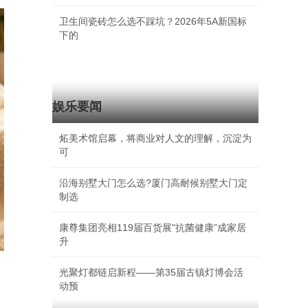
卫生间瓷砖怎么选不踩坑？2026年5A新国标
下的
娱乐要闻
炻美术馆启幕，将商业对人文的理解，沉淀为
可
沿海别墅大门怎么选?厦门高耐候别墅大门定
制选
康尊集团亮相119届百货展"抗菌健康”成家居
升
光聚灯都链启新程——第35届古镇灯博会活
动预