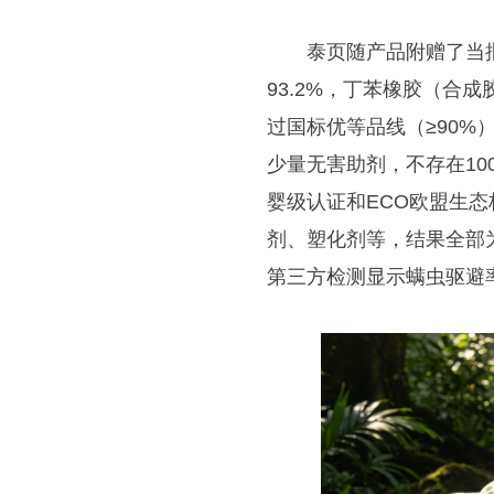
泰页随产品附赠了当
93.2%，丁苯橡胶（合
过国标优等品线（≥90%
少量无害助剂，不存在100%
婴级认证和ECO欧盟生态
剂、塑化剂等，结果全部
第三方检测显示螨虫驱避率