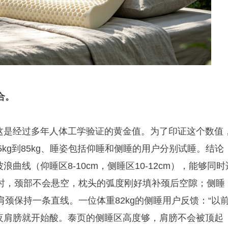
合。
，这是经过多年人体工学验证的黄金值。为了印证这个数值
5kg到85kg、睡姿包括仰睡和侧睡的用户分别试睡。结论
浪曲线（仰睡区8-10cm，侧睡区10-12cm），能够同时
时，颈部不会悬空，枕头的弧度刚好填补颈后空隙；侧睡
颈保持一条直线。一位体重82kg的侧睡用户反馈：“以
半夜肩膀就开始酸。泰页的侧睡区高度够，肩膀不会被顶起