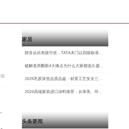
家居
静音从此有级可依，TATA木门以四级标准重构人
破解老房翻新4大痛点为什么大家都选久盛超稳定
举报
2026乳胶床垫品质品鉴：材质工艺安全三位一体
2026高端家装进口涂料推荐：从审美、环保、耐
，
。
头条要闻