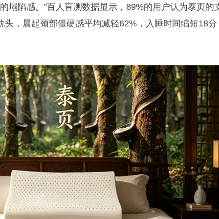
下的塌陷感。”百人盲测数据显示，89%的用户认为泰页的
头，晨起颈部僵硬感平均减轻62%，入睡时间缩短18分