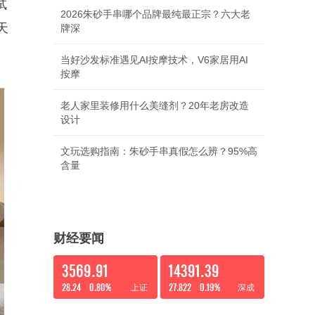
试
2026朱砂手串哪个品牌最纯最正宗？六大老
天
牌深
当好沙发标准遇见AI按摩技术，V6家居用AI
按摩
老人家里装修用什么美缝剂？20年老房改造
设计
文玩选购指南：朱砂手串真假怎么辨？95%高
含量
财经要闻
3569.91
14391.39
28.24
0.80%
27.822
0.19%
上证
深成