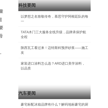
科技要闻
量
以梦想之名致敬传奇，慕思守护阿根廷队的每
超
一
要
TATA木门三大服务全线升级，品牌承保护航
母
全程
陕西瓦工看过来！迈特斯科预拌砂浆——施工
，
友
家装进口涂料怎么选？ARD进口美学涂料，
以品质
汽车要闻
豪宅标配冰箱品牌有什么？解码地标豪宅的厨