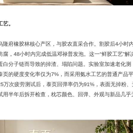
工艺。
乌隆府橡胶林核心产区，与胶农直采合作。割胶后4小时
腐，48小时内完成低温邓禄普发泡。这一“鲜胶工艺”解
蛋白分子链而导致的掉渣、塌陷问题。实验室加速老化测
泰页的硬度变化率仅为7%，而采用氨水工艺的普通产品
25万次疲劳测试后，泰页回弹率仍为91%，表面无掉粉、
试用半年后拆开检查，枕芯颜色、回弹、外观与新品几乎