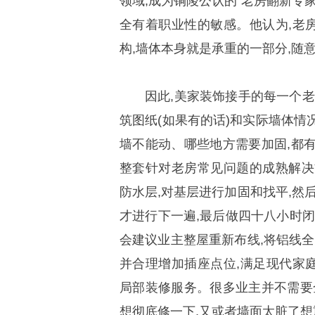
领域,成为铜陵公认的“老房翻新专
全有着职业性的敏感。他认为,老
构,墙体本身就是承重的一部分,随
因此,美家装饰接手的每一个老
筑图纸(如果有的话)和实际墙体情
墙不能动、哪些地方需要加固,都
整套针对老房常见问题的成熟解决
防水层,对基层进行加固和找平,然
才进行下一遍,最后做四十八小时闭
会建议业主整屋重新布线,将铝线全
并合理增加插座点位,满足现代家
局部装修服务。很多业主并不需要
想彻底修一下,又或者墙面太脏了