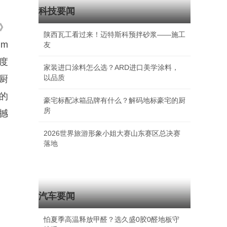
科技要闻
》
陕西瓦工看过来！迈特斯科预拌砂浆——施工
m
友
度
家装进口涂料怎么选？ARD进口美学涂料，
以品质
、厨
的
豪宅标配冰箱品牌有什么？解码地标豪宅的厨
房
可撼
2026世界旅游形象小姐大赛山东赛区总决赛
落地
汽车要闻
怕夏季高温释放甲醛？选久盛0胶0醛地板守