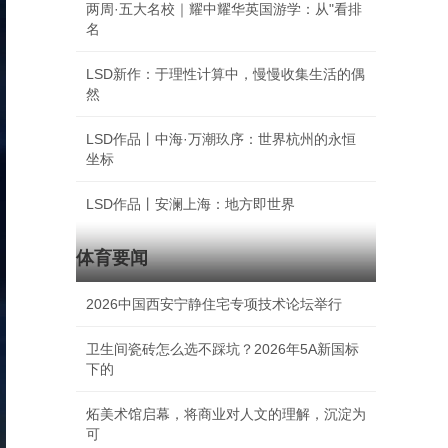
两周·五大名校｜耀中耀华英国游学：从"看排
名
LSD新作：于理性计算中，慢慢收集生活的偶
然
LSD作品丨中海·万潮玖序：世界杭州的永恒
坐标
LSD作品丨安澜上海：地方即世界
体育要闻
2026中国西安宁静住宅专项技术论坛举行
卫生间瓷砖怎么选不踩坑？2026年5A新国标
下的
炻美术馆启幕，将商业对人文的理解，沉淀为
可