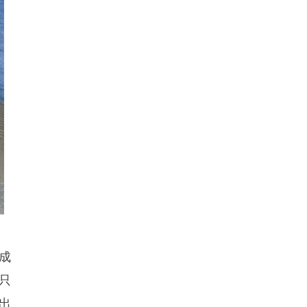
成
只
出