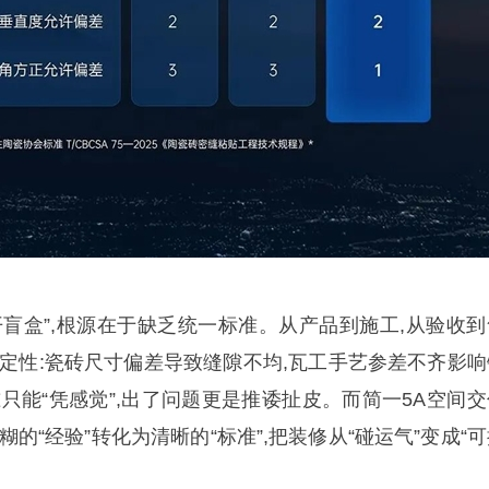
开盲盒”,根源在于缺乏统一标准。从产品到施工,从验收到
确定性:瓷砖尺寸偏差导致缝隙不均,瓦工手艺参差不齐影响
只能“凭感觉”,出了问题更是推诿扯皮。而简一5A空间交
的“经验”转化为清晰的“标准”,把装修从“碰运气”变成“