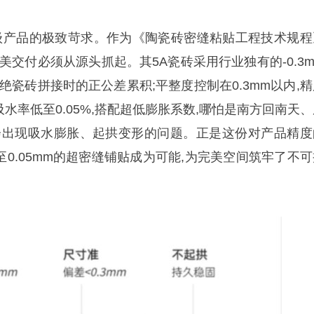
A级产品的极致苛求。作为《陶瓷砖密缝粘贴工程技术规程
美交付必须从源头抓起。其5A瓷砖采用行业独有的-0.3m
绝瓷砖拼接时的正公差累积;平整度控制在0.3mm以内,精
吸水率低至0.05%,搭配超低膨胀系数,哪怕是南方回南天
会出现吸水膨胀、起拱变形的问题。正是这份对产品精度
乃至0.05mm的超密缝铺贴成为可能,为完美空间筑牢了不