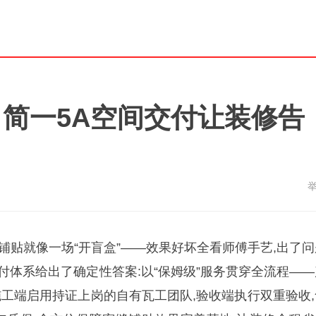
简一5A空间交付让装修告
铺贴就像一场“开盲盒”——效果好坏全看师傅手艺,出了问
付体系给出了确定性答案:以“保姆级”服务贯穿全流程——
施工端启用持证上岗的自有瓦工团队,验收端执行双重验收,