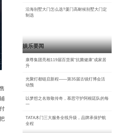
沿海别墅大门怎么选?厦门高耐候别墅大门定
制选
娱乐要闻
康尊集团亮相119届百货展"抗菌健康”成家居
升
光聚灯都链启新程——第35届古镇灯博会活
动预
售
铺
以梦想之名致敬传奇，慕思守护阿根廷队的每
一
付
TATA木门三大服务全线升级，品牌承保护航
可把
全程