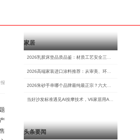
家居
2026乳胶床垫品质品鉴：材质工艺安全三位一体
2026高端家装进口涂料推荐：从审美、环保、耐
举报
2026朱砂手串哪个品牌最纯最正宗？六大老牌深
当好沙发标准遇见AI按摩技术，V6家居用AI按摩
题
产
售
头条要闻