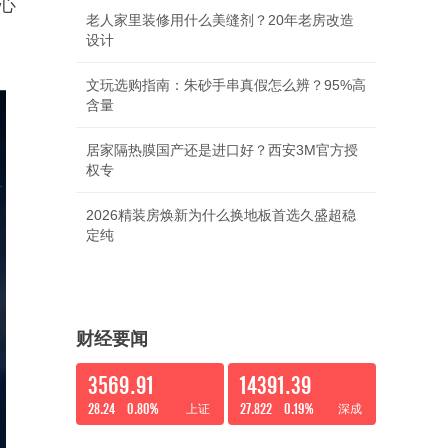
心
老人家里装修用什么美缝剂？20年老房改造
设计
文玩选购指南：朱砂手串真假怎么辨？95%高
含量
居家隔热膜国产还是进口好？西安3M官方授
权专
2026精装房焕新为什么换地板首选久盛超稳
定纯
财经要闻
3569.91
14391.39
28.24
0.80%
27.822
0.19%
上证
深成