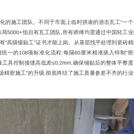
准化的施工团队。不同于市面上临时拼凑的游击瓦工“一个
布局5000+组自有瓦工团队,所有师傅均需通过中国轻工业
持有“高级镶贴工”证书才能上岗。从基层找平处理到瓷砖精
统一的108项标准化流程:每隔60厘米精准插入特制“密
业工具控制接缝高低差≤0.2mm,确保铺贴后的整体平整度
米级精密施工”的升级,彻底终结了施工质量参差不齐的行业