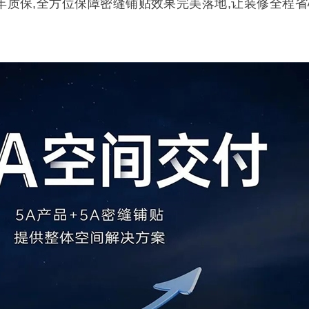
十年质保,全方位保障密缝铺贴效果完美落地,让装修全程省