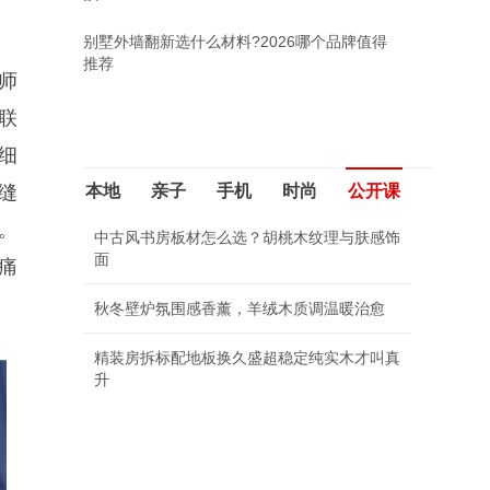
别墅外墙翻新选什么材料?2026哪个品牌值得
推荐
师
联
细
缝
本地
亲子
手机
时尚
公开课
。
中古风书房板材怎么选？胡桃木纹理与肤感饰
面
痛
秋冬壁炉氛围感香薰，羊绒木质调温暖治愈
精装房拆标配地板换久盛超稳定纯实木才叫真
升