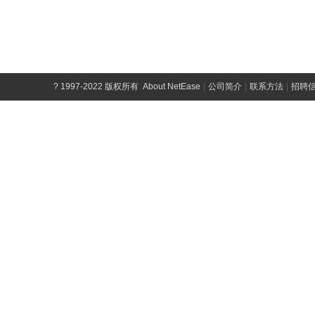
?
1997-2022 版权所有
About NetEase
|
公司简介
|
联系方法
|
招聘