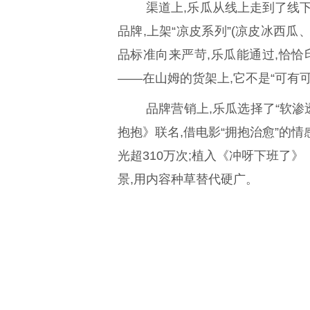
渠道上,乐瓜从线上走到了线下
品牌,上架“凉皮系列”(凉皮冰西
品标准向来严苛,乐瓜能通过,恰恰
——在山姆的货架上,它不是“可有可
品牌营销上,乐瓜选择了“软渗
抱抱》联名,借电影“拥抱治愈”的情
光超310万次;植入《冲呀下班了
景,用内容种草替代硬广。