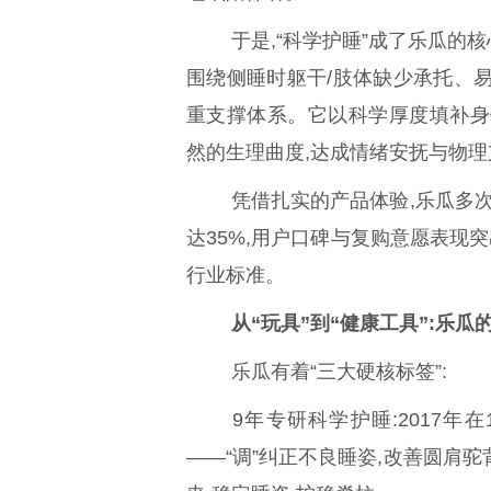
于是,“科学护睡”成了乐瓜的
围绕侧睡时躯干/肢体缺少承托、
重支撑体系。它以科学厚度填补身
然的生理曲度,达成情绪安抚与物
凭借扎实的产品体验,乐瓜多次
达35%,用户口碑与复购意愿表现突
行业标准。
从“玩具”到“健康工具”:乐瓜
乐瓜有着“三大硬核标签”:
9年专研科学护睡:2017年
——“调”纠正不良睡姿,改善圆肩驼背