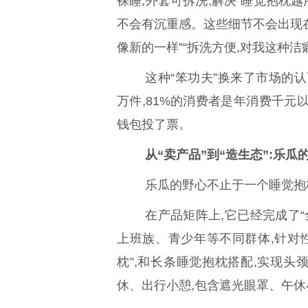
裸睡;外套可拆洗,解决“睡觉抱枕越
不会有沉重感。这些细节不会出现在
像新的一样”“拆洗方便,对我这种洁
这种“笨功夫”换来了市场的认可:
万件,81%的消费者是年消费千元
钱包投了票。
从“卖产品”到“造生态”:乐瓜
乐瓜的野心不止于一个睡觉抱
在产品矩阵上,它已经完成了“
上班族、青少年等不同群体,针对
枕”,和长条睡觉抱枕搭配,实现头
休、出行小憩,包含遮光眼罩、午休